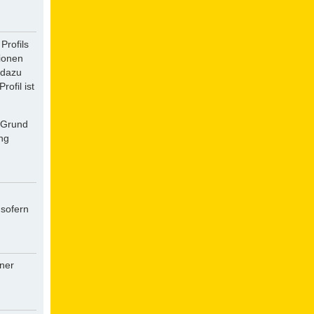
Profils
tionen
 dazu
ofil ist
f Grund
ung
 sofern
iner