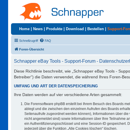
Home
|
News
|
Produkte
|
Download
|
Bestellen
|
Support-Fo
Schnellzugriff
FAQ
Foren-Übersicht
Schnapper eBay Tools - Support-Forum - Datenschutzer
Diese Richtlinie beschreibt, wie „Schnapper eBay Tools - Supp
Betreiber“) die Daten verwendet, die während Ihres Foren-Be
UMFANG UND ART DER DATENSPEICHERUNG
Ihre Daten werden auf vier verschiedene Arten gesammelt:
Die Forensoftware phpBB erstellt bei Ihrem Besuch des Boards meh
ablegt und die zwischen den einzelnen Aufrufen des Boards erhalten
Seitenaufrufe zugeordnet werden können), Informationen über die 
nicht angemeldet sind) sowie Informationen über Ihre Teilnahme an
ein Authentifizierungsschlüssel und eine Session-ID gespeichert. 
jederzeit über die Funktion „Alle Cookies löschen“ löschen.