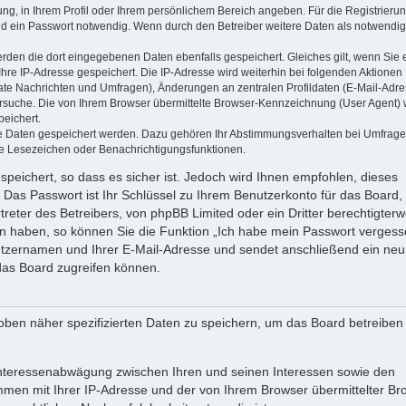
ung, in Ihrem Profil oder Ihrem persönlichem Bereich angeben. Für die Registrieru
d ein Passwort notwendig. Wenn durch den Betreiber weitere Daten als notwendig
werden die dort eingegebenen Daten ebenfalls gespeichert. Gleiches gilt, wenn Sie 
Ihre IP-Adresse gespeichert. Die IP-Adresse wird weiterhin bei folgenden Aktionen
ate Nachrichten und Umfragen), Änderungen an zentralen Profildaten (E-Mail-Adre
rsuche. Die von Ihrem Browser übermittelte Browser-Kennzeichnung (User Agent) 
peichert.
ere Daten gespeichert werden. Dazu gehören Ihr Abstimmungsverhalten bei Umfrage
zte Lesezeichen oder Benachrichtigungsfunktionen.
speichert, so dass es sicher ist. Jedoch wird Ihnen empfohlen, dieses
 Das Passwort ist Ihr Schlüssel zu Ihrem Benutzerkonto für das Board,
reter des Betreibers, von phpBB Limited oder ein Dritter berechtigterw
en haben, so können Sie die Funktion „Ich habe mein Passwort vergess
tzernamen und Ihrer E-Mail-Adresse und sendet anschließend ein neu
das Board zugreifen können.
oben näher spezifizierten Daten zu speichern, um das Board betreiben
 Interessenabwägung zwischen Ihren und seinen Interessen sowie den
ammen mit Ihrer IP-Adresse und der von Ihrem Browser übermittelter Br