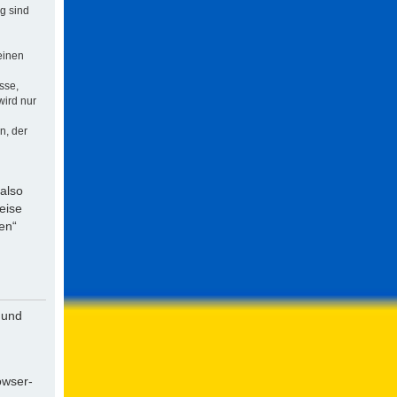
ng sind
einen
sse,
wird nur
n, der
 also
eise
en“
 und
owser-