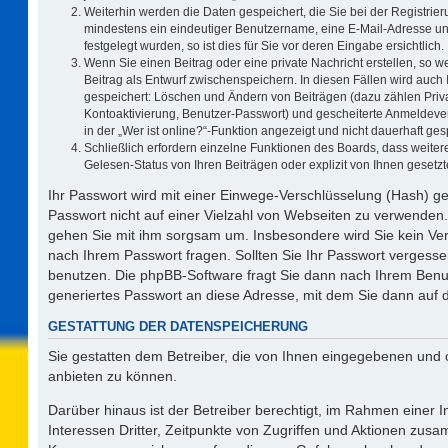
Weiterhin werden die Daten gespeichert, die Sie bei der Registrier
mindestens ein eindeutiger Benutzername, eine E-Mail-Adresse un
festgelegt wurden, so ist dies für Sie vor deren Eingabe ersichtlich.
Wenn Sie einen Beitrag oder eine private Nachricht erstellen, so 
Beitrag als Entwurf zwischenspeichern. In diesen Fällen wird auch 
gespeichert: Löschen und Ändern von Beiträgen (dazu zählen Priv
Kontoaktivierung, Benutzer-Passwort) und gescheiterte Anmeldeve
in der „Wer ist online?“-Funktion angezeigt und nicht dauerhaft ges
Schließlich erfordern einzelne Funktionen des Boards, dass weit
Gelesen-Status von Ihren Beiträgen oder explizit von Ihnen geset
Ihr Passwort wird mit einer Einwege-Verschlüsselung (Hash) ge
Passwort nicht auf einer Vielzahl von Webseiten zu verwenden.
gehen Sie mit ihm sorgsam um. Insbesondere wird Sie kein Vert
nach Ihrem Passwort fragen. Sollten Sie Ihr Passwort vergess
benutzen. Die phpBB-Software fragt Sie dann nach Ihrem Benu
generiertes Passwort an diese Adresse, mit dem Sie dann auf 
GESTATTUNG DER DATENSPEICHERUNG
Sie gestatten dem Betreiber, die von Ihnen eingegebenen und 
anbieten zu können.
Darüber hinaus ist der Betreiber berechtigt, im Rahmen einer
Interessen Dritter, Zeitpunkte von Zugriffen und Aktionen zus