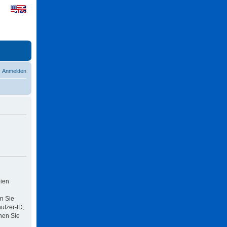
Anmelden
eien
n Sie
utzer-ID,
nen Sie