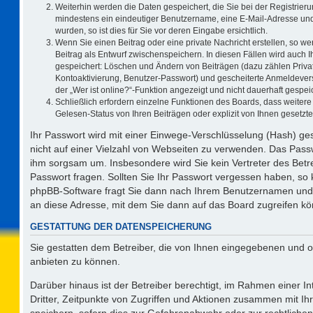
Weiterhin werden die Daten gespeichert, die Sie bei der Registrieru
mindestens ein eindeutiger Benutzername, eine E-Mail-Adresse und
wurden, so ist dies für Sie vor deren Eingabe ersichtlich.
Wenn Sie einen Beitrag oder eine private Nachricht erstellen, so w
Beitrag als Entwurf zwischenspeichern. In diesen Fällen wird auch I
gespeichert: Löschen und Ändern von Beiträgen (dazu zählen Priva
Kontoaktivierung, Benutzer-Passwort) und gescheiterte Anmeldever
der „Wer ist online?“-Funktion angezeigt und nicht dauerhaft gespeic
Schließlich erfordern einzelne Funktionen des Boards, dass weite
Gelesen-Status von Ihren Beiträgen oder explizit von Ihnen gesetz
Ihr Passwort wird mit einer Einwege-Verschlüsselung (Hash) ges
nicht auf einer Vielzahl von Webseiten zu verwenden. Das Passw
ihm sorgsam um. Insbesondere wird Sie kein Vertreter des Betre
Passwort fragen. Sollten Sie Ihr Passwort vergessen haben, so
phpBB-Software fragt Sie dann nach Ihrem Benutzernamen und 
an diese Adresse, mit dem Sie dann auf das Board zugreifen k
GESTATTUNG DER DATENSPEICHERUNG
Sie gestatten dem Betreiber, die von Ihnen eingegebenen und o
anbieten zu können.
Darüber hinaus ist der Betreiber berechtigt, im Rahmen einer 
Dritter, Zeitpunkte von Zugriffen und Aktionen zusammen mit I
speichern, sofern dies zur Gefahrenabwehr oder zur rechtlichen