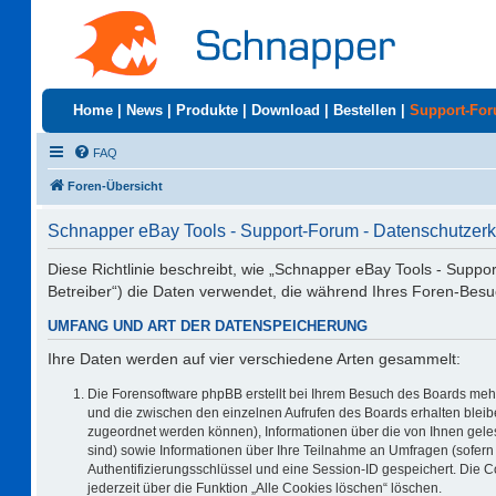
Home
|
News
|
Produkte
|
Download
|
Bestellen
|
Support-Fo
FAQ
Foren-Übersicht
Schnapper eBay Tools - Support-Forum - Datenschutzerk
Diese Richtlinie beschreibt, wie „Schnapper eBay Tools - Suppo
Betreiber“) die Daten verwendet, die während Ihres Foren-Be
UMFANG UND ART DER DATENSPEICHERUNG
Ihre Daten werden auf vier verschiedene Arten gesammelt:
Die Forensoftware phpBB erstellt bei Ihrem Besuch des Boards mehr
und die zwischen den einzelnen Aufrufen des Boards erhalten bleiben
zugeordnet werden können), Informationen über die von Ihnen geles
sind) sowie Informationen über Ihre Teilnahme an Umfragen (sofern 
Authentifizierungsschlüssel und eine Session-ID gespeichert. Die 
jederzeit über die Funktion „Alle Cookies löschen“ löschen.