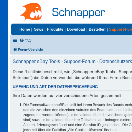
Home
|
News
|
Produkte
|
Download
|
Bestellen
|
Support-Fo
FAQ
Foren-Übersicht
Schnapper eBay Tools - Support-Forum - Datenschutzerk
Diese Richtlinie beschreibt, wie „Schnapper eBay Tools - Suppo
Betreiber“) die Daten verwendet, die während Ihres Foren-Be
UMFANG UND ART DER DATENSPEICHERUNG
Ihre Daten werden auf vier verschiedene Arten gesammelt:
Die Forensoftware phpBB erstellt bei Ihrem Besuch des Boards mehr
und die zwischen den einzelnen Aufrufen des Boards erhalten bleiben
zugeordnet werden können), Informationen über die von Ihnen geles
sind) sowie Informationen über Ihre Teilnahme an Umfragen (sofern 
Authentifizierungsschlüssel und eine Session-ID gespeichert. Die 
jederzeit über die Funktion „Alle Cookies löschen“ löschen.