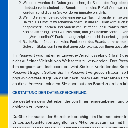
Weiterhin werden die Daten gespeichert, die Sie bei der Registrieru
mindestens ein eindeutiger Benutzername, eine E-Mail-Adresse und
wurden, so ist dies für Sie vor deren Eingabe ersichtlich.
Wenn Sie einen Beitrag oder eine private Nachricht erstellen, so w
Beitrag als Entwurf zwischenspeichern. In diesen Fällen wird auch I
gespeichert: Löschen und Ändern von Beiträgen (dazu zählen Priva
Kontoaktivierung, Benutzer-Passwort) und gescheiterte Anmeldever
der „Wer ist online?“-Funktion angezeigt und nicht dauerhaft gespeic
Schließlich erfordern einzelne Funktionen des Boards, dass weite
Gelesen-Status von Ihren Beiträgen oder explizit von Ihnen gesetz
Ihr Passwort wird mit einer Einwege-Verschlüsselung (Hash) ges
nicht auf einer Vielzahl von Webseiten zu verwenden. Das Passw
ihm sorgsam um. Insbesondere wird Sie kein Vertreter des Betre
Passwort fragen. Sollten Sie Ihr Passwort vergessen haben, so
phpBB-Software fragt Sie dann nach Ihrem Benutzernamen und 
an diese Adresse, mit dem Sie dann auf das Board zugreifen k
GESTATTUNG DER DATENSPEICHERUNG
Sie gestatten dem Betreiber, die von Ihnen eingegebenen und o
anbieten zu können.
Darüber hinaus ist der Betreiber berechtigt, im Rahmen einer 
Dritter, Zeitpunkte von Zugriffen und Aktionen zusammen mit I
speichern, sofern dies zur Gefahrenabwehr oder zur rechtlichen