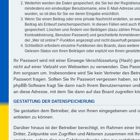
Weiterhin werden die Daten gespeichert, die Sie bei der Registrieru
mindestens ein eindeutiger Benutzername, eine E-Mail-Adresse und
wurden, so ist dies für Sie vor deren Eingabe ersichtlich.
Wenn Sie einen Beitrag oder eine private Nachricht erstellen, so w
Beitrag als Entwurf zwischenspeichern. In diesen Fällen wird auch I
gespeichert: Löschen und Ändern von Beiträgen (dazu zählen Priva
Kontoaktivierung, Benutzer-Passwort) und gescheiterte Anmeldever
der „Wer ist online?“-Funktion angezeigt und nicht dauerhaft gespeic
Schließlich erfordern einzelne Funktionen des Boards, dass weite
Gelesen-Status von Ihren Beiträgen oder explizit von Ihnen gesetz
Ihr Passwort wird mit einer Einwege-Verschlüsselung (Hash) ges
nicht auf einer Vielzahl von Webseiten zu verwenden. Das Passw
ihm sorgsam um. Insbesondere wird Sie kein Vertreter des Betre
Passwort fragen. Sollten Sie Ihr Passwort vergessen haben, so
phpBB-Software fragt Sie dann nach Ihrem Benutzernamen und 
an diese Adresse, mit dem Sie dann auf das Board zugreifen k
GESTATTUNG DER DATENSPEICHERUNG
Sie gestatten dem Betreiber, die von Ihnen eingegebenen und o
anbieten zu können.
Darüber hinaus ist der Betreiber berechtigt, im Rahmen einer 
Dritter, Zeitpunkte von Zugriffen und Aktionen zusammen mit I
speichern, sofern dies zur Gefahrenabwehr oder zur rechtlichen