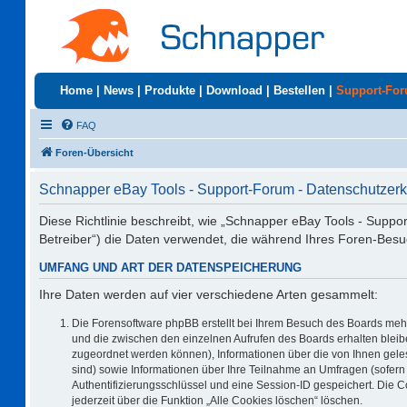
Home
|
News
|
Produkte
|
Download
|
Bestellen
|
Support-Fo
FAQ
Foren-Übersicht
Schnapper eBay Tools - Support-Forum - Datenschutzerk
Diese Richtlinie beschreibt, wie „Schnapper eBay Tools - Suppo
Betreiber“) die Daten verwendet, die während Ihres Foren-Be
UMFANG UND ART DER DATENSPEICHERUNG
Ihre Daten werden auf vier verschiedene Arten gesammelt:
Die Forensoftware phpBB erstellt bei Ihrem Besuch des Boards mehr
und die zwischen den einzelnen Aufrufen des Boards erhalten bleiben
zugeordnet werden können), Informationen über die von Ihnen geles
sind) sowie Informationen über Ihre Teilnahme an Umfragen (sofern 
Authentifizierungsschlüssel und eine Session-ID gespeichert. Die 
jederzeit über die Funktion „Alle Cookies löschen“ löschen.