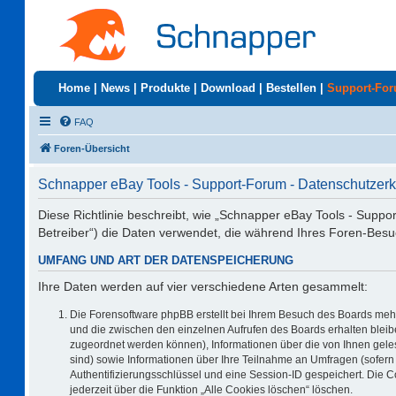
Home
|
News
|
Produkte
|
Download
|
Bestellen
|
Support-Fo
FAQ
Foren-Übersicht
Schnapper eBay Tools - Support-Forum - Datenschutzerk
Diese Richtlinie beschreibt, wie „Schnapper eBay Tools - Suppo
Betreiber“) die Daten verwendet, die während Ihres Foren-Be
UMFANG UND ART DER DATENSPEICHERUNG
Ihre Daten werden auf vier verschiedene Arten gesammelt:
Die Forensoftware phpBB erstellt bei Ihrem Besuch des Boards mehr
und die zwischen den einzelnen Aufrufen des Boards erhalten bleiben
zugeordnet werden können), Informationen über die von Ihnen geles
sind) sowie Informationen über Ihre Teilnahme an Umfragen (sofern 
Authentifizierungsschlüssel und eine Session-ID gespeichert. Die 
jederzeit über die Funktion „Alle Cookies löschen“ löschen.