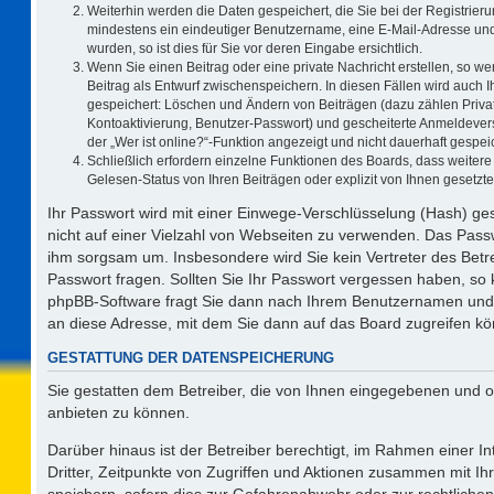
Weiterhin werden die Daten gespeichert, die Sie bei der Registrieru
mindestens ein eindeutiger Benutzername, eine E-Mail-Adresse und
wurden, so ist dies für Sie vor deren Eingabe ersichtlich.
Wenn Sie einen Beitrag oder eine private Nachricht erstellen, so w
Beitrag als Entwurf zwischenspeichern. In diesen Fällen wird auch I
gespeichert: Löschen und Ändern von Beiträgen (dazu zählen Priva
Kontoaktivierung, Benutzer-Passwort) und gescheiterte Anmeldever
der „Wer ist online?“-Funktion angezeigt und nicht dauerhaft gespeic
Schließlich erfordern einzelne Funktionen des Boards, dass weite
Gelesen-Status von Ihren Beiträgen oder explizit von Ihnen gesetz
Ihr Passwort wird mit einer Einwege-Verschlüsselung (Hash) ges
nicht auf einer Vielzahl von Webseiten zu verwenden. Das Passw
ihm sorgsam um. Insbesondere wird Sie kein Vertreter des Betre
Passwort fragen. Sollten Sie Ihr Passwort vergessen haben, so
phpBB-Software fragt Sie dann nach Ihrem Benutzernamen und 
an diese Adresse, mit dem Sie dann auf das Board zugreifen k
GESTATTUNG DER DATENSPEICHERUNG
Sie gestatten dem Betreiber, die von Ihnen eingegebenen und o
anbieten zu können.
Darüber hinaus ist der Betreiber berechtigt, im Rahmen einer 
Dritter, Zeitpunkte von Zugriffen und Aktionen zusammen mit I
speichern, sofern dies zur Gefahrenabwehr oder zur rechtlichen