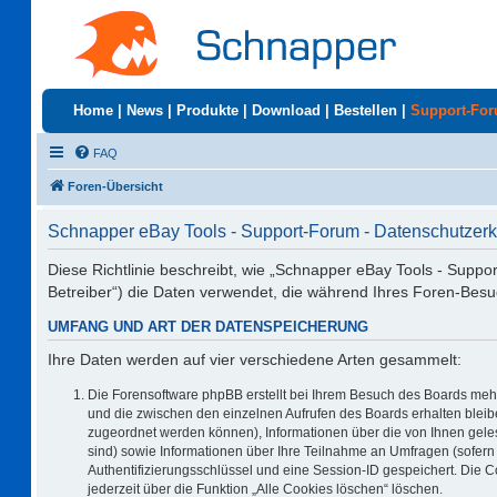
Home
|
News
|
Produkte
|
Download
|
Bestellen
|
Support-Fo
FAQ
Foren-Übersicht
Schnapper eBay Tools - Support-Forum - Datenschutzerk
Diese Richtlinie beschreibt, wie „Schnapper eBay Tools - Suppo
Betreiber“) die Daten verwendet, die während Ihres Foren-Be
UMFANG UND ART DER DATENSPEICHERUNG
Ihre Daten werden auf vier verschiedene Arten gesammelt:
Die Forensoftware phpBB erstellt bei Ihrem Besuch des Boards mehr
und die zwischen den einzelnen Aufrufen des Boards erhalten bleiben
zugeordnet werden können), Informationen über die von Ihnen geles
sind) sowie Informationen über Ihre Teilnahme an Umfragen (sofern 
Authentifizierungsschlüssel und eine Session-ID gespeichert. Die 
jederzeit über die Funktion „Alle Cookies löschen“ löschen.