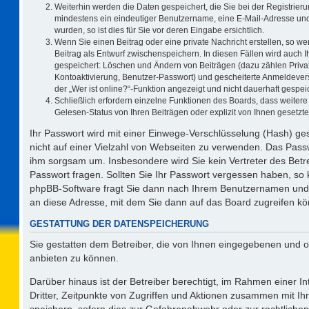
Weiterhin werden die Daten gespeichert, die Sie bei der Registrieru
mindestens ein eindeutiger Benutzername, eine E-Mail-Adresse und
wurden, so ist dies für Sie vor deren Eingabe ersichtlich.
Wenn Sie einen Beitrag oder eine private Nachricht erstellen, so w
Beitrag als Entwurf zwischenspeichern. In diesen Fällen wird auch I
gespeichert: Löschen und Ändern von Beiträgen (dazu zählen Priva
Kontoaktivierung, Benutzer-Passwort) und gescheiterte Anmeldever
der „Wer ist online?“-Funktion angezeigt und nicht dauerhaft gespeic
Schließlich erfordern einzelne Funktionen des Boards, dass weite
Gelesen-Status von Ihren Beiträgen oder explizit von Ihnen gesetz
Ihr Passwort wird mit einer Einwege-Verschlüsselung (Hash) ges
nicht auf einer Vielzahl von Webseiten zu verwenden. Das Passw
ihm sorgsam um. Insbesondere wird Sie kein Vertreter des Betre
Passwort fragen. Sollten Sie Ihr Passwort vergessen haben, so
phpBB-Software fragt Sie dann nach Ihrem Benutzernamen und 
an diese Adresse, mit dem Sie dann auf das Board zugreifen k
GESTATTUNG DER DATENSPEICHERUNG
Sie gestatten dem Betreiber, die von Ihnen eingegebenen und o
anbieten zu können.
Darüber hinaus ist der Betreiber berechtigt, im Rahmen einer 
Dritter, Zeitpunkte von Zugriffen und Aktionen zusammen mit I
speichern, sofern dies zur Gefahrenabwehr oder zur rechtlichen