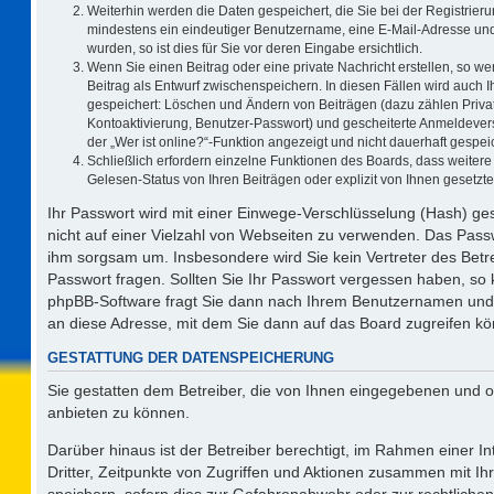
Weiterhin werden die Daten gespeichert, die Sie bei der Registrieru
mindestens ein eindeutiger Benutzername, eine E-Mail-Adresse und
wurden, so ist dies für Sie vor deren Eingabe ersichtlich.
Wenn Sie einen Beitrag oder eine private Nachricht erstellen, so w
Beitrag als Entwurf zwischenspeichern. In diesen Fällen wird auch I
gespeichert: Löschen und Ändern von Beiträgen (dazu zählen Priva
Kontoaktivierung, Benutzer-Passwort) und gescheiterte Anmeldever
der „Wer ist online?“-Funktion angezeigt und nicht dauerhaft gespeic
Schließlich erfordern einzelne Funktionen des Boards, dass weite
Gelesen-Status von Ihren Beiträgen oder explizit von Ihnen gesetz
Ihr Passwort wird mit einer Einwege-Verschlüsselung (Hash) ges
nicht auf einer Vielzahl von Webseiten zu verwenden. Das Passw
ihm sorgsam um. Insbesondere wird Sie kein Vertreter des Betre
Passwort fragen. Sollten Sie Ihr Passwort vergessen haben, so
phpBB-Software fragt Sie dann nach Ihrem Benutzernamen und 
an diese Adresse, mit dem Sie dann auf das Board zugreifen k
GESTATTUNG DER DATENSPEICHERUNG
Sie gestatten dem Betreiber, die von Ihnen eingegebenen und o
anbieten zu können.
Darüber hinaus ist der Betreiber berechtigt, im Rahmen einer 
Dritter, Zeitpunkte von Zugriffen und Aktionen zusammen mit I
speichern, sofern dies zur Gefahrenabwehr oder zur rechtlichen