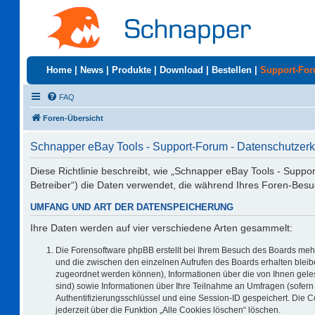
Home
|
News
|
Produkte
|
Download
|
Bestellen
|
Support-Fo
FAQ
Foren-Übersicht
Schnapper eBay Tools - Support-Forum - Datenschutzerk
Diese Richtlinie beschreibt, wie „Schnapper eBay Tools - Suppo
Betreiber“) die Daten verwendet, die während Ihres Foren-Be
UMFANG UND ART DER DATENSPEICHERUNG
Ihre Daten werden auf vier verschiedene Arten gesammelt:
Die Forensoftware phpBB erstellt bei Ihrem Besuch des Boards mehr
und die zwischen den einzelnen Aufrufen des Boards erhalten bleiben
zugeordnet werden können), Informationen über die von Ihnen geles
sind) sowie Informationen über Ihre Teilnahme an Umfragen (sofern 
Authentifizierungsschlüssel und eine Session-ID gespeichert. Die 
jederzeit über die Funktion „Alle Cookies löschen“ löschen.