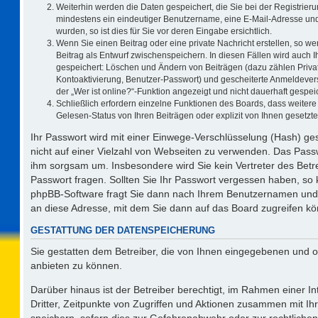
Weiterhin werden die Daten gespeichert, die Sie bei der Registrieru
mindestens ein eindeutiger Benutzername, eine E-Mail-Adresse und
wurden, so ist dies für Sie vor deren Eingabe ersichtlich.
Wenn Sie einen Beitrag oder eine private Nachricht erstellen, so w
Beitrag als Entwurf zwischenspeichern. In diesen Fällen wird auch I
gespeichert: Löschen und Ändern von Beiträgen (dazu zählen Priva
Kontoaktivierung, Benutzer-Passwort) und gescheiterte Anmeldever
der „Wer ist online?“-Funktion angezeigt und nicht dauerhaft gespeic
Schließlich erfordern einzelne Funktionen des Boards, dass weite
Gelesen-Status von Ihren Beiträgen oder explizit von Ihnen gesetz
Ihr Passwort wird mit einer Einwege-Verschlüsselung (Hash) ges
nicht auf einer Vielzahl von Webseiten zu verwenden. Das Passw
ihm sorgsam um. Insbesondere wird Sie kein Vertreter des Betre
Passwort fragen. Sollten Sie Ihr Passwort vergessen haben, so
phpBB-Software fragt Sie dann nach Ihrem Benutzernamen und 
an diese Adresse, mit dem Sie dann auf das Board zugreifen k
GESTATTUNG DER DATENSPEICHERUNG
Sie gestatten dem Betreiber, die von Ihnen eingegebenen und o
anbieten zu können.
Darüber hinaus ist der Betreiber berechtigt, im Rahmen einer 
Dritter, Zeitpunkte von Zugriffen und Aktionen zusammen mit I
speichern, sofern dies zur Gefahrenabwehr oder zur rechtlichen