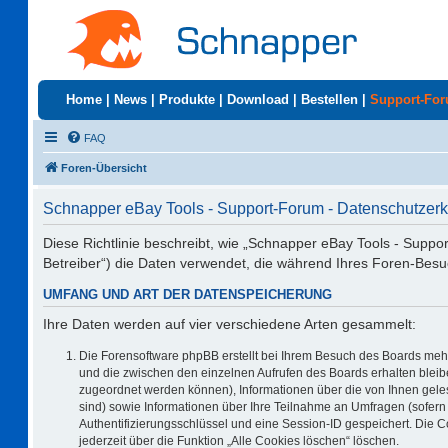
Home
|
News
|
Produkte
|
Download
|
Bestellen
|
Support-Fo
FAQ
Foren-Übersicht
Schnapper eBay Tools - Support-Forum - Datenschutzerk
Diese Richtlinie beschreibt, wie „Schnapper eBay Tools - Suppo
Betreiber“) die Daten verwendet, die während Ihres Foren-Be
UMFANG UND ART DER DATENSPEICHERUNG
Ihre Daten werden auf vier verschiedene Arten gesammelt:
Die Forensoftware phpBB erstellt bei Ihrem Besuch des Boards mehr
und die zwischen den einzelnen Aufrufen des Boards erhalten bleiben
zugeordnet werden können), Informationen über die von Ihnen geles
sind) sowie Informationen über Ihre Teilnahme an Umfragen (sofern 
Authentifizierungsschlüssel und eine Session-ID gespeichert. Die 
jederzeit über die Funktion „Alle Cookies löschen“ löschen.