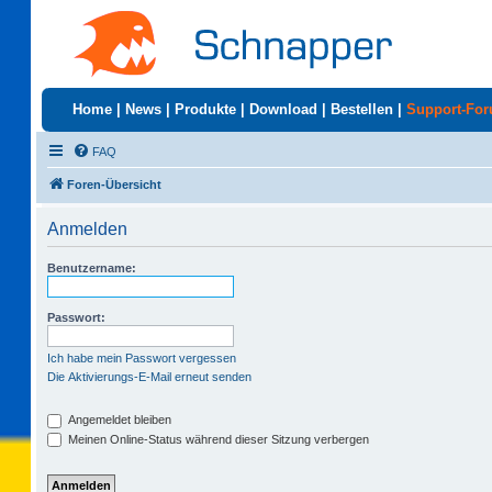
Home
|
News
|
Produkte
|
Download
|
Bestellen
|
Support-Fo
FAQ
Foren-Übersicht
Anmelden
Benutzername:
Passwort:
Ich habe mein Passwort vergessen
Die Aktivierungs-E-Mail erneut senden
Angemeldet bleiben
Meinen Online-Status während dieser Sitzung verbergen