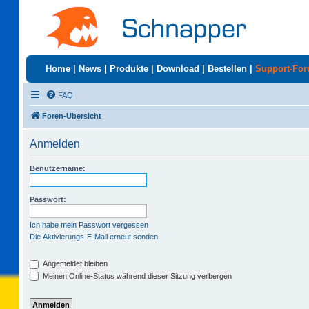
Home
|
News
|
Produkte
|
Download
|
Bestellen
|
Support-Fo
FAQ
Foren-Übersicht
Anmelden
Benutzername:
Passwort:
Ich habe mein Passwort vergessen
Die Aktivierungs-E-Mail erneut senden
Angemeldet bleiben
Meinen Online-Status während dieser Sitzung verbergen