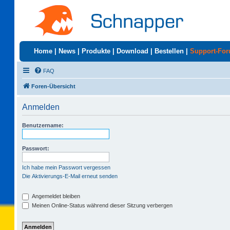
Home
|
News
|
Produkte
|
Download
|
Bestellen
|
Support-Fo
FAQ
Foren-Übersicht
Anmelden
Benutzername:
Passwort:
Ich habe mein Passwort vergessen
Die Aktivierungs-E-Mail erneut senden
Angemeldet bleiben
Meinen Online-Status während dieser Sitzung verbergen