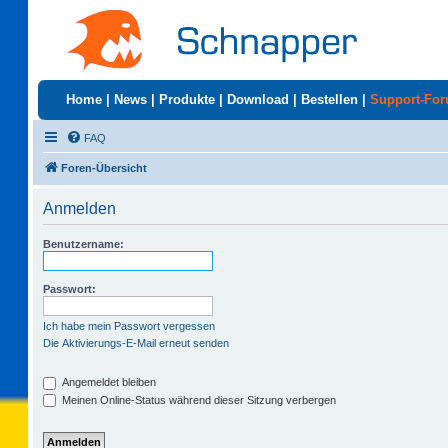
Home
|
News
|
Produkte
|
Download
|
Bestellen
|
Support-Fo
FAQ
Foren-Übersicht
Anmelden
Benutzername:
Passwort:
Ich habe mein Passwort vergessen
Die Aktivierungs-E-Mail erneut senden
Angemeldet bleiben
Meinen Online-Status während dieser Sitzung verbergen