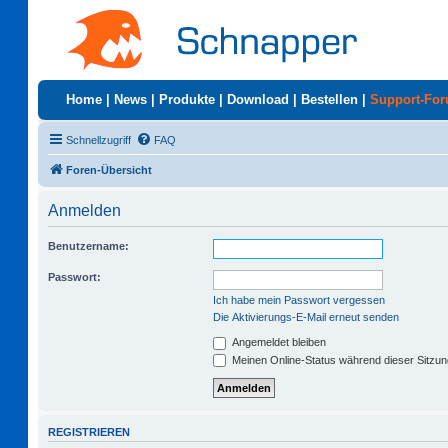
Home
|
News
|
Produkte
|
Download
|
Bestellen
|
Support-Fo
Schnellzugriff
FAQ
Foren-Übersicht
Anmelden
Benutzername:
Passwort:
Ich habe mein Passwort vergessen
Die Aktivierungs-E-Mail erneut senden
Angemeldet bleiben
Meinen Online-Status während dieser Sitzu
REGISTRIEREN