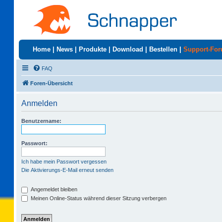
Home
|
News
|
Produkte
|
Download
|
Bestellen
|
Support-Fo
FAQ
Foren-Übersicht
Anmelden
Benutzername:
Passwort:
Ich habe mein Passwort vergessen
Die Aktivierungs-E-Mail erneut senden
Angemeldet bleiben
Meinen Online-Status während dieser Sitzung verbergen