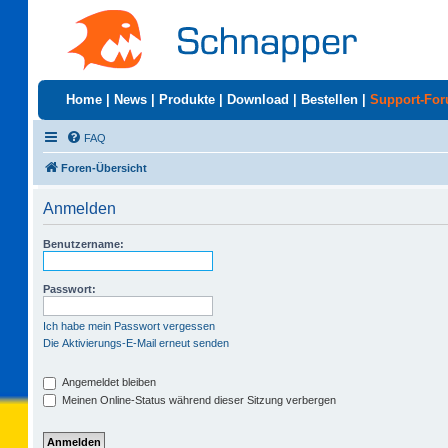
Home
|
News
|
Produkte
|
Download
|
Bestellen
|
Support-Fo
FAQ
Foren-Übersicht
Anmelden
Benutzername:
Passwort:
Ich habe mein Passwort vergessen
Die Aktivierungs-E-Mail erneut senden
Angemeldet bleiben
Meinen Online-Status während dieser Sitzung verbergen