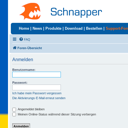
Home
|
News
|
Produkte
|
Download
|
Bestellen
|
Support-Fo
FAQ
Foren-Übersicht
Anmelden
Benutzername:
Passwort:
Ich habe mein Passwort vergessen
Die Aktivierungs-E-Mail erneut senden
Angemeldet bleiben
Meinen Online-Status während dieser Sitzung verbergen