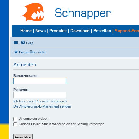
Home
|
News
|
Produkte
|
Download
|
Bestellen
|
Support-Fo
FAQ
Foren-Übersicht
Anmelden
Benutzername:
Passwort:
Ich habe mein Passwort vergessen
Die Aktivierungs-E-Mail erneut senden
Angemeldet bleiben
Meinen Online-Status während dieser Sitzung verbergen