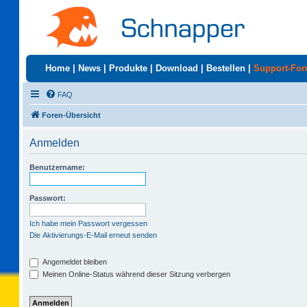
Home
|
News
|
Produkte
|
Download
|
Bestellen
|
Support-Fo
FAQ
Foren-Übersicht
Anmelden
Benutzername:
Passwort:
Ich habe mein Passwort vergessen
Die Aktivierungs-E-Mail erneut senden
Angemeldet bleiben
Meinen Online-Status während dieser Sitzung verbergen