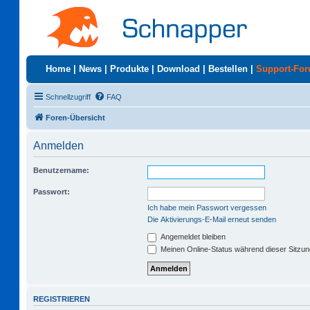
Home
|
News
|
Produkte
|
Download
|
Bestellen
|
Support-Fo
Schnellzugriff
FAQ
Foren-Übersicht
Anmelden
Benutzername:
Passwort:
Ich habe mein Passwort vergessen
Die Aktivierungs-E-Mail erneut senden
Angemeldet bleiben
Meinen Online-Status während dieser Sitzu
REGISTRIEREN