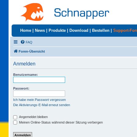
Home
|
News
|
Produkte
|
Download
|
Bestellen
|
Support-Fo
FAQ
Foren-Übersicht
Anmelden
Benutzername:
Passwort:
Ich habe mein Passwort vergessen
Die Aktivierungs-E-Mail erneut senden
Angemeldet bleiben
Meinen Online-Status während dieser Sitzung verbergen