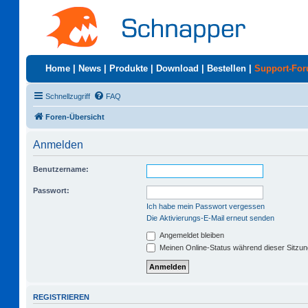
Home
|
News
|
Produkte
|
Download
|
Bestellen
|
Support-Fo
Schnellzugriff
FAQ
Foren-Übersicht
Anmelden
Benutzername:
Passwort:
Ich habe mein Passwort vergessen
Die Aktivierungs-E-Mail erneut senden
Angemeldet bleiben
Meinen Online-Status während dieser Sitzu
REGISTRIEREN