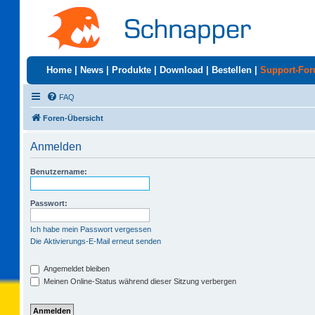
Home
|
News
|
Produkte
|
Download
|
Bestellen
|
Support-Fo
FAQ
Foren-Übersicht
Anmelden
Benutzername:
Passwort:
Ich habe mein Passwort vergessen
Die Aktivierungs-E-Mail erneut senden
Angemeldet bleiben
Meinen Online-Status während dieser Sitzung verbergen