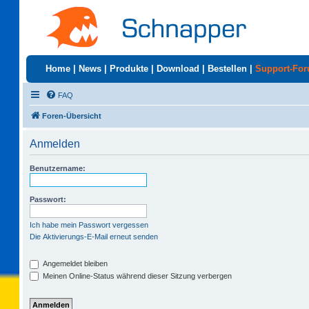
Home
|
News
|
Produkte
|
Download
|
Bestellen
|
Support-Fo
FAQ
Foren-Übersicht
Anmelden
Benutzername:
Passwort:
Ich habe mein Passwort vergessen
Die Aktivierungs-E-Mail erneut senden
Angemeldet bleiben
Meinen Online-Status während dieser Sitzung verbergen