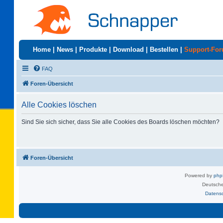
Home
|
News
|
Produkte
|
Download
|
Bestellen
|
Support-Fo
FAQ
Foren-Übersicht
Alle Cookies löschen
Sind Sie sich sicher, dass Sie alle Cookies des Boards löschen möchten?
Foren-Übersicht
Powered by
ph
Deutsche
Datens