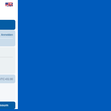
Anmelden
UTC+01:00
essum