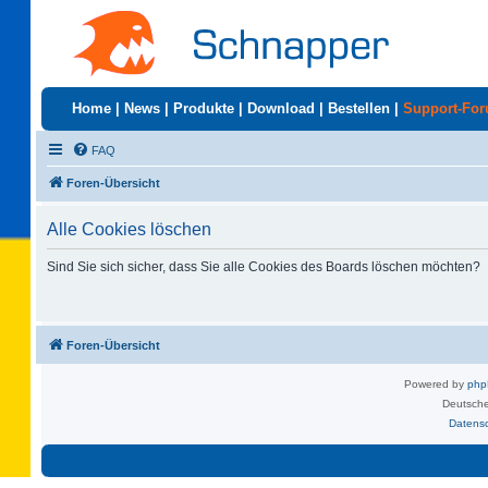
Home
|
News
|
Produkte
|
Download
|
Bestellen
|
Support-Fo
FAQ
Foren-Übersicht
Alle Cookies löschen
Sind Sie sich sicher, dass Sie alle Cookies des Boards löschen möchten?
Foren-Übersicht
Powered by
ph
Deutsche
Datens