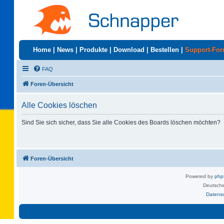
Home
|
News
|
Produkte
|
Download
|
Bestellen
|
Support-Fo
FAQ
Foren-Übersicht
Alle Cookies löschen
Sind Sie sich sicher, dass Sie alle Cookies des Boards löschen möchten?
Foren-Übersicht
Powered by
ph
Deutsche
Datens