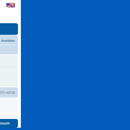
Anmelden
UTC+01:00
essum