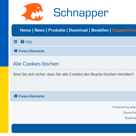
Home
|
News
|
Produkte
|
Download
|
Bestellen
|
Support-Fo
FAQ
Foren-Übersicht
Alle Cookies löschen
Sind Sie sich sicher, dass Sie alle Cookies des Boards löschen möchten?
Foren-Übersicht
Powered by
ph
Deutsche
Datens