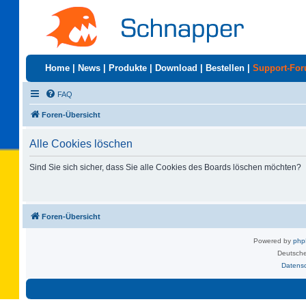
Home
|
News
|
Produkte
|
Download
|
Bestellen
|
Support-Fo
FAQ
Foren-Übersicht
Alle Cookies löschen
Sind Sie sich sicher, dass Sie alle Cookies des Boards löschen möchten?
Foren-Übersicht
Powered by
ph
Deutsche
Datens