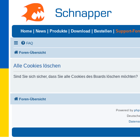
Home
|
News
|
Produkte
|
Download
|
Bestellen
|
Support-Fo
FAQ
Foren-Übersicht
Alle Cookies löschen
Sind Sie sich sicher, dass Sie alle Cookies des Boards löschen möchten?
Foren-Übersicht
Powered by
ph
Deutsche
Datens