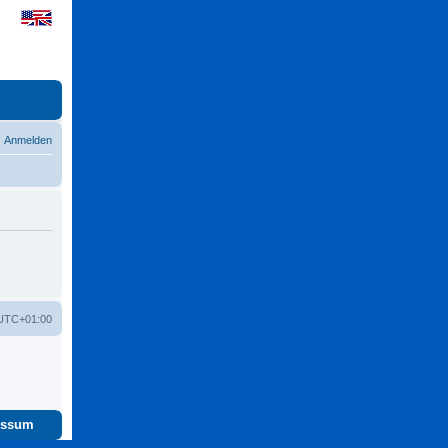
Anmelden
UTC+01:00
essum