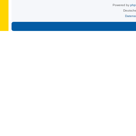
Powered by
ph
Deutsche
Datens