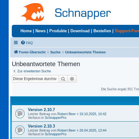
Home
|
News
|
Produkte
|
Download
|
Bestellen
|
Support-Fo
FAQ
Foren-Übersicht
Suche
Unbeantwortete Themen
Unbeantwortete Themen
Zur erweiterten Suche
Suche
Erweiterte Suche
Die Suche ergab 351 Tre
Version 2.10.7
Letzter Beitrag von
Robert Beer
«
19.10.2025, 10:42
Verfasst in
SchnapperPro
Version 2.10.3
Letzter Beitrag von
Robert Beer
«
26.04.2025, 13:44
Verfasst in
SchnapperPro