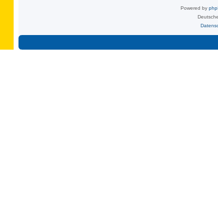
Powered by
ph
Deutsche
Datens