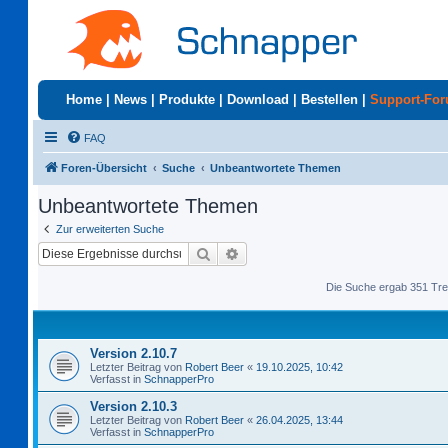
Home
|
News
|
Produkte
|
Download
|
Bestellen
|
Support-Fo
FAQ
Foren-Übersicht
Suche
Unbeantwortete Themen
Unbeantwortete Themen
Zur erweiterten Suche
Suche
Erweiterte Suche
Die Suche ergab 351 Tre
Version 2.10.7
Letzter Beitrag von
Robert Beer
«
19.10.2025, 10:42
Verfasst in
SchnapperPro
Version 2.10.3
Letzter Beitrag von
Robert Beer
«
26.04.2025, 13:44
Verfasst in
SchnapperPro