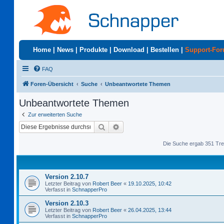
Home
|
News
|
Produkte
|
Download
|
Bestellen
|
Support-Fo
FAQ
Foren-Übersicht
Suche
Unbeantwortete Themen
Unbeantwortete Themen
Zur erweiterten Suche
Suche
Erweiterte Suche
Die Suche ergab 351 Tre
Version 2.10.7
Letzter Beitrag von
Robert Beer
«
19.10.2025, 10:42
Verfasst in
SchnapperPro
Version 2.10.3
Letzter Beitrag von
Robert Beer
«
26.04.2025, 13:44
Verfasst in
SchnapperPro