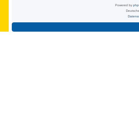
Powered by
ph
Deutsche
Datens