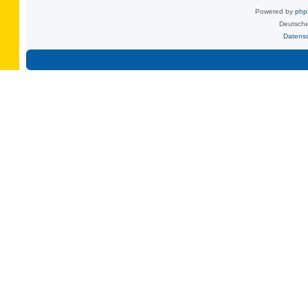
Powered by
ph
Deutsche
Datens