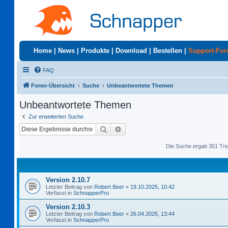
Home
|
News
|
Produkte
|
Download
|
Bestellen
|
Support-Fo
FAQ
Foren-Übersicht
Suche
Unbeantwortete Themen
Unbeantwortete Themen
Zur erweiterten Suche
Suche
Erweiterte Suche
Die Suche ergab 351 Tre
Version 2.10.7
Letzter Beitrag von
Robert Beer
«
19.10.2025, 10:42
Verfasst in
SchnapperPro
Version 2.10.3
Letzter Beitrag von
Robert Beer
«
26.04.2025, 13:44
Verfasst in
SchnapperPro