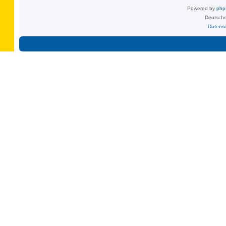
Powered by
ph
Deutsche
Datens