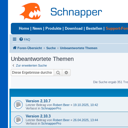
Home
|
News
|
Produkte
|
Download
|
Bestellen
|
Support-Fo
FAQ
Foren-Übersicht
Suche
Unbeantwortete Themen
Unbeantwortete Themen
Zur erweiterten Suche
Suche
Erweiterte Suche
Die Suche ergab 351 Tre
Version 2.10.7
Letzter Beitrag von
Robert Beer
«
19.10.2025, 10:42
Verfasst in
SchnapperPro
Version 2.10.3
Letzter Beitrag von
Robert Beer
«
26.04.2025, 13:44
Verfasst in
SchnapperPro