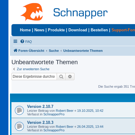
Home
|
News
|
Produkte
|
Download
|
Bestellen
|
Support-Fo
FAQ
Foren-Übersicht
Suche
Unbeantwortete Themen
Unbeantwortete Themen
Zur erweiterten Suche
Suche
Erweiterte Suche
Die Suche ergab 351 Tre
Version 2.10.7
Letzter Beitrag von
Robert Beer
«
19.10.2025, 10:42
Verfasst in
SchnapperPro
Version 2.10.3
Letzter Beitrag von
Robert Beer
«
26.04.2025, 13:44
Verfasst in
SchnapperPro