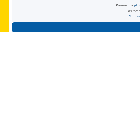
Powered by
ph
Deutsche
Datens