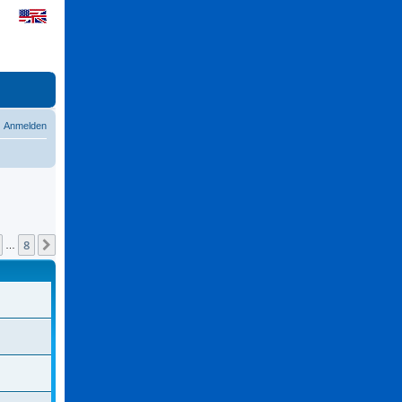
Anmelden
8
Nächste
…