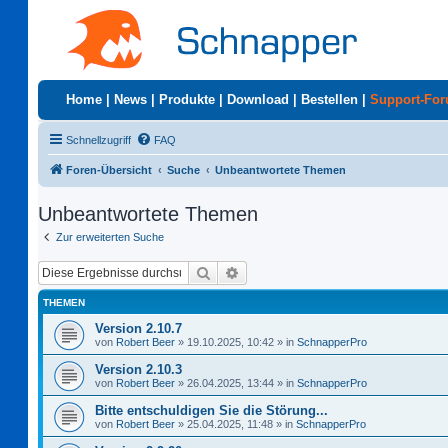
Home
|
News
|
Produkte
|
Download
|
Bestellen
|
Support-Fo
Schnellzugriff
FAQ
Foren-Übersicht
Suche
Unbeantwortete Themen
Unbeantwortete Themen
Zur erweiterten Suche
Suche
Erweiterte Suche
THEMEN
Version 2.10.7
von
Robert Beer
»
19.10.2025, 10:42
» in
SchnapperPro
Version 2.10.3
von
Robert Beer
»
26.04.2025, 13:44
» in
SchnapperPro
Bitte entschuldigen Sie die Störung...
von
Robert Beer
»
25.04.2025, 11:48
» in
SchnapperPro