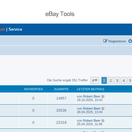
rum
|
Service
Registrieren
Seite
1
von
8
1
2
3
4
5
Die Suche ergab 351 Treffer
ANTWORTEN
ZUGRIFFE
LETZTER BEITRAG
von
Robert Beer
0
14957
19.10.2025, 10:42
von
Robert Beer
0
20536
26.04.2025, 13:44
von
Robert Beer
0
22318
25.04.2025, 11:48