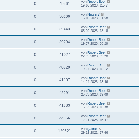
von
Robert Beer
0
49561
19.10.2023, 11:47
von
Nutzer7
0
50100
15.10.2023, 01:58
von
Robert Beer
0
39443
05.09.2023, 18:18
von
Robert Beer
0
39794
19.07.2023, 08:29
von
Robert Beer
0
41027
22.05.2023, 09:28
von
Robert Beer
0
40829
19.04.2023, 15:12
von
Robert Beer
0
41107
14.04.2023, 13:46
von
Robert Beer
0
42291
25.03.2023, 19:09
von
Robert Beer
0
41883
15.03.2023, 16:38
von
Robert Beer
0
44356
12.01.2023, 15:47
von
gabriel
0
129621
29.12.2022, 17:46