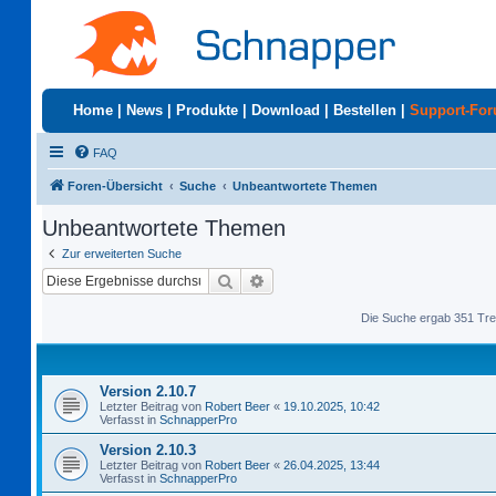
Home
|
News
|
Produkte
|
Download
|
Bestellen
|
Support-Fo
FAQ
Foren-Übersicht
Suche
Unbeantwortete Themen
Unbeantwortete Themen
Zur erweiterten Suche
Suche
Erweiterte Suche
Die Suche ergab 351 Tre
Version 2.10.7
Letzter Beitrag von
Robert Beer
«
19.10.2025, 10:42
Verfasst in
SchnapperPro
Version 2.10.3
Letzter Beitrag von
Robert Beer
«
26.04.2025, 13:44
Verfasst in
SchnapperPro