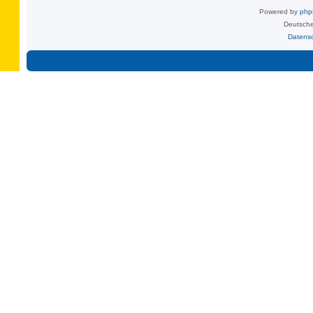
Powered by
ph
Deutsche
Datens