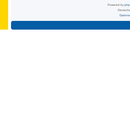
Powered by
ph
Deutsche
Datens