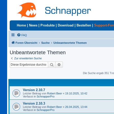
Home
|
News
|
Produkte
|
Download
|
Bestellen
|
Support-Fo
FAQ
Foren-Übersicht
Suche
Unbeantwortete Themen
Unbeantwortete Themen
Zur erweiterten Suche
Suche
Erweiterte Suche
Die Suche ergab 351 Tre
Version 2.10.7
Letzter Beitrag von
Robert Beer
«
19.10.2025, 10:42
Verfasst in
SchnapperPro
Version 2.10.3
Letzter Beitrag von
Robert Beer
«
26.04.2025, 13:44
Verfasst in
SchnapperPro