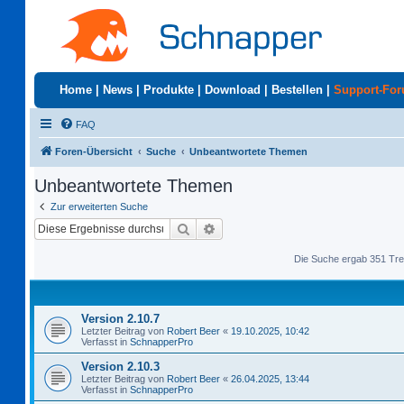
Home
|
News
|
Produkte
|
Download
|
Bestellen
|
Support-Fo
FAQ
Foren-Übersicht
Suche
Unbeantwortete Themen
Unbeantwortete Themen
Zur erweiterten Suche
Suche
Erweiterte Suche
Die Suche ergab 351 Tre
Version 2.10.7
Letzter Beitrag von
Robert Beer
«
19.10.2025, 10:42
Verfasst in
SchnapperPro
Version 2.10.3
Letzter Beitrag von
Robert Beer
«
26.04.2025, 13:44
Verfasst in
SchnapperPro