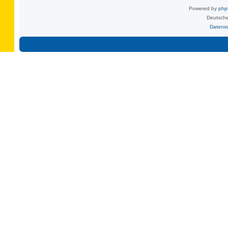
Powered by
ph
Deutsche
Datens