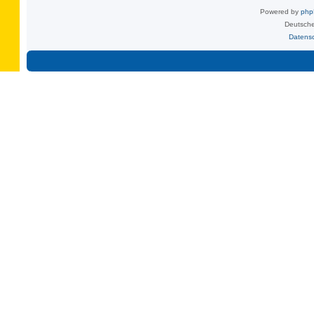
Powered by
ph
Deutsche
Datens