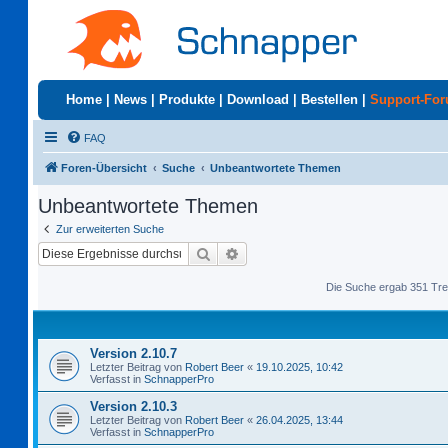
Home
|
News
|
Produkte
|
Download
|
Bestellen
|
Support-Fo
FAQ
Foren-Übersicht
Suche
Unbeantwortete Themen
Unbeantwortete Themen
Zur erweiterten Suche
Suche
Erweiterte Suche
Die Suche ergab 351 Tre
Version 2.10.7
Letzter Beitrag von
Robert Beer
«
19.10.2025, 10:42
Verfasst in
SchnapperPro
Version 2.10.3
Letzter Beitrag von
Robert Beer
«
26.04.2025, 13:44
Verfasst in
SchnapperPro