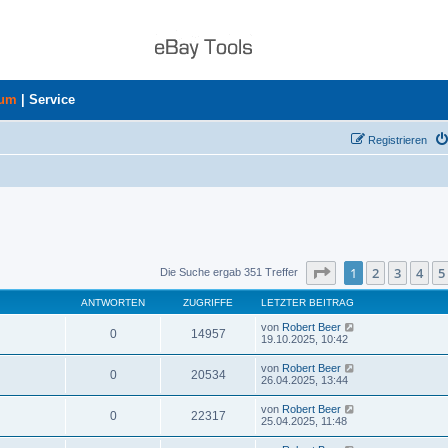
rum
|
Service
Registrieren
Seite
1
von
8
1
2
3
4
5
Die Suche ergab 351 Treffer
ANTWORTEN
ZUGRIFFE
LETZTER BEITRAG
von
Robert Beer
0
14957
19.10.2025, 10:42
von
Robert Beer
0
20534
26.04.2025, 13:44
von
Robert Beer
0
22317
25.04.2025, 11:48