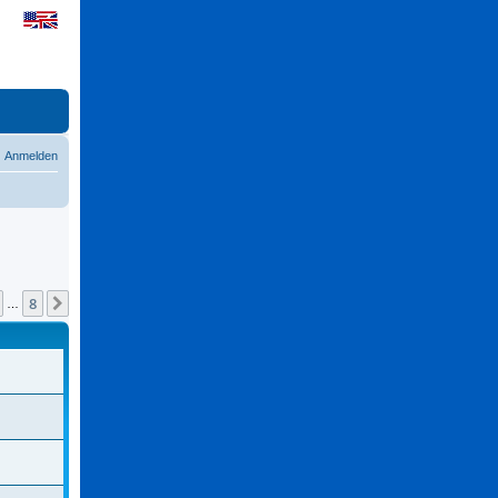
Anmelden
8
Nächste
…