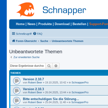
Home
|
News
|
Produkte
|
Download
|
Bestellen
|
Support-Fo
Schnellzugriff
FAQ
Foren-Übersicht
Suche
Unbeantwortete Themen
Unbeantwortete Themen
Zur erweiterten Suche
Suche
Erweiterte Suche
THEMEN
Version 2.10.7
von
Robert Beer
»
19.10.2025, 10:42
» in
SchnapperPro
Version 2.10.3
von
Robert Beer
»
26.04.2025, 13:44
» in
SchnapperPro
Bitte entschuldigen Sie die Störung...
von
Robert Beer
»
25.04.2025, 11:48
» in
SchnapperPro