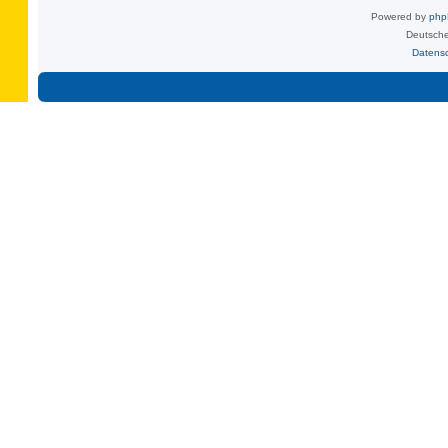
Powered by
ph
Deutsche
Datens