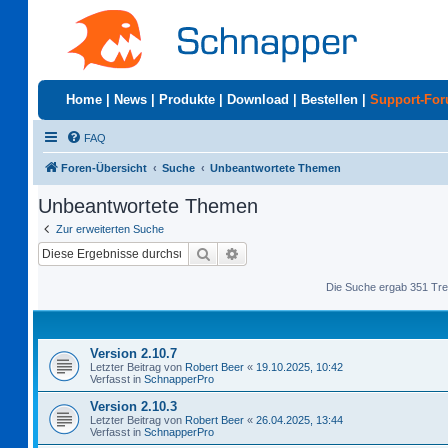
Home
|
News
|
Produkte
|
Download
|
Bestellen
|
Support-Fo
FAQ
Foren-Übersicht
Suche
Unbeantwortete Themen
Unbeantwortete Themen
Zur erweiterten Suche
Suche
Erweiterte Suche
Die Suche ergab 351 Tre
Version 2.10.7
Letzter Beitrag von
Robert Beer
«
19.10.2025, 10:42
Verfasst in
SchnapperPro
Version 2.10.3
Letzter Beitrag von
Robert Beer
«
26.04.2025, 13:44
Verfasst in
SchnapperPro