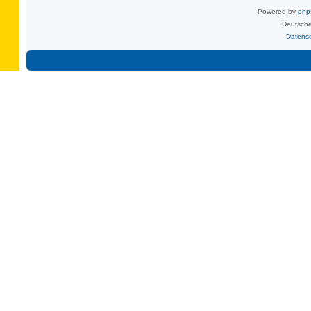
Powered by
ph
Deutsche
Datens