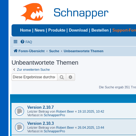
Home
|
News
|
Produkte
|
Download
|
Bestellen
|
Support-Fo
FAQ
Foren-Übersicht
Suche
Unbeantwortete Themen
Unbeantwortete Themen
Zur erweiterten Suche
Suche
Erweiterte Suche
Die Suche ergab 351 Tre
Version 2.10.7
Letzter Beitrag von
Robert Beer
«
19.10.2025, 10:42
Verfasst in
SchnapperPro
Version 2.10.3
Letzter Beitrag von
Robert Beer
«
26.04.2025, 13:44
Verfasst in
SchnapperPro