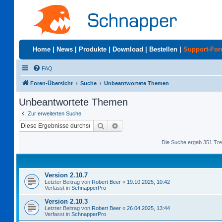
Home
|
News
|
Produkte
|
Download
|
Bestellen
|
Support-Fo
FAQ
Foren-Übersicht
Suche
Unbeantwortete Themen
Unbeantwortete Themen
Zur erweiterten Suche
Suche
Erweiterte Suche
Die Suche ergab 351 Tre
Version 2.10.7
Letzter Beitrag von
Robert Beer
«
19.10.2025, 10:42
Verfasst in
SchnapperPro
Version 2.10.3
Letzter Beitrag von
Robert Beer
«
26.04.2025, 13:44
Verfasst in
SchnapperPro