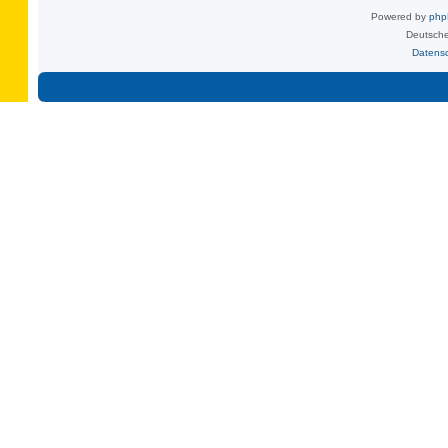
Powered by
ph
Deutsche
Datens