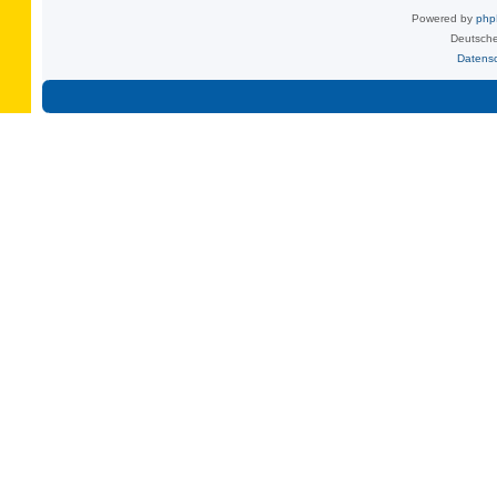
Powered by
ph
Deutsche
Datens