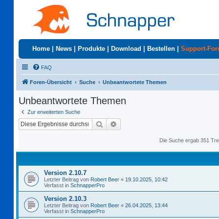
Home
|
News
|
Produkte
|
Download
|
Bestellen
|
Support-Fo
FAQ
Foren-Übersicht
Suche
Unbeantwortete Themen
Unbeantwortete Themen
Zur erweiterten Suche
Suche
Erweiterte Suche
Die Suche ergab 351 Tre
Version 2.10.7
Letzter Beitrag von
Robert Beer
«
19.10.2025, 10:42
Verfasst in
SchnapperPro
Version 2.10.3
Letzter Beitrag von
Robert Beer
«
26.04.2025, 13:44
Verfasst in
SchnapperPro