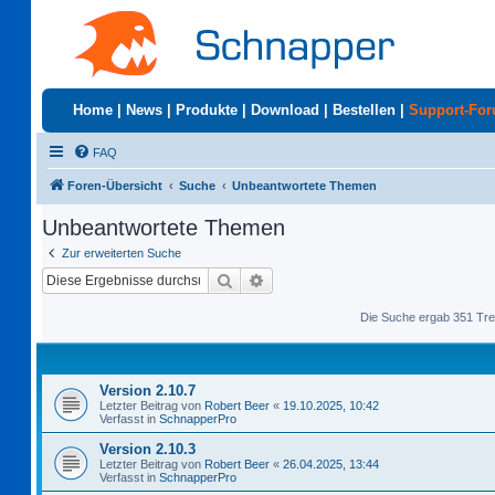
Home
|
News
|
Produkte
|
Download
|
Bestellen
|
Support-Fo
FAQ
Foren-Übersicht
Suche
Unbeantwortete Themen
Unbeantwortete Themen
Zur erweiterten Suche
Suche
Erweiterte Suche
Die Suche ergab 351 Tre
Version 2.10.7
Letzter Beitrag von
Robert Beer
«
19.10.2025, 10:42
Verfasst in
SchnapperPro
Version 2.10.3
Letzter Beitrag von
Robert Beer
«
26.04.2025, 13:44
Verfasst in
SchnapperPro