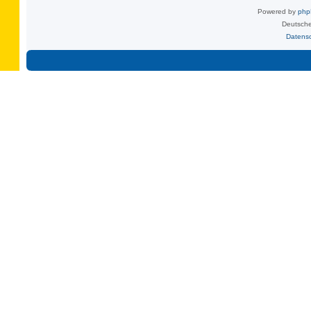
Powered by
ph
Deutsche
Datens