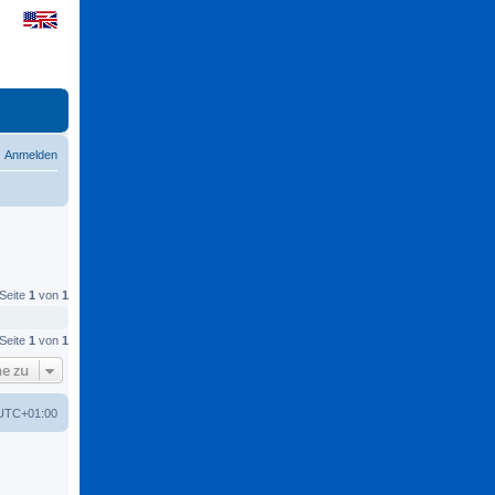
Anmelden
 Seite
1
von
1
 Seite
1
von
1
e zu
UTC+01:00