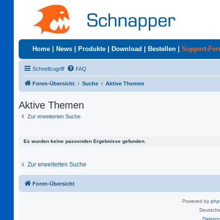
Home
|
News
|
Produkte
|
Download
|
Bestellen
|
Support-Fo
Schnellzugriff
FAQ
Foren-Übersicht
Suche
Aktive Themen
Aktive Themen
Zur erweiterten Suche
Es wurden keine passenden Ergebnisse gefunden.
Zur erweiterten Suche
Foren-Übersicht
Powered by
ph
Deutsche
Datens